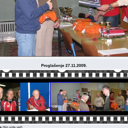
Proglašenje 27.11.2009.
le
(No vote yet)