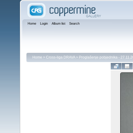
Home
Login
Album list
Search
Home
>
Cross-liga DRAVA
>
Proglašenje pobjednika - 27.11.