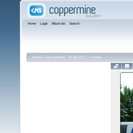
Home
Login
Album list
Search
Home
>
EU maraton - 30.06.2013.
>
Kruno