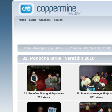
Home
Login
Album list
Search
Home
>
Novogodišnja utrka
>
32. Ponoćna utrka "Varaždin 2010"
32. Ponoćna utrka "Varaždin 2010"
32. Ponoćna Novogodišnja utrka
32. Ponoćna Novogodišnja u
291 views
331 views